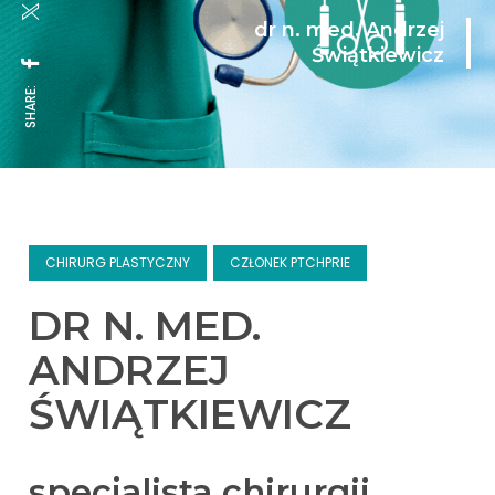
dr n. med. Andrzej
Świątkiewicz
SHARE:
CHIRURG PLASTYCZNY
CZŁONEK PTCHPRIE
DR N. MED.
ANDRZEJ
ŚWIĄTKIEWICZ
specjalista chirurgii